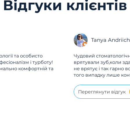
Відгуки клієнтів
Tanya Andriic
логії та особисто
Чудовий стоматологічн
офесіоналізм і турботу!
врятували зуб,коли зд
имально комфортній та
не врятує і так гарно 
того випадку лише контр
Переглянути відгук