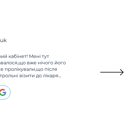
huk
ий кабінет! Мені тут
авалося,що вже нічого його
все пролікували,що після
ольні візити до лікаря...