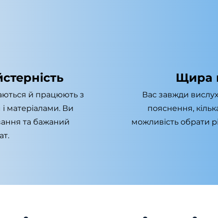
стерність
Щира 
чаються й працюють з
Вас завжди вислух
і матеріалами. Ви
пояснення, кілька
вання та бажаний
можливість обрати р
ат.