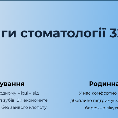
ги стоматології 3
кування
Родинна
одному місці – від
У нас комфортно і
я зубів. Ви економите
дбайливо підтримуємо
 без зайвого клопоту.
бережно лікуємо