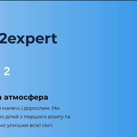
2expert
2
 атмосфера
 малечі, і дорослим. Ми
 дітей з першого візиту та
 усмішки всієї сімʼї.