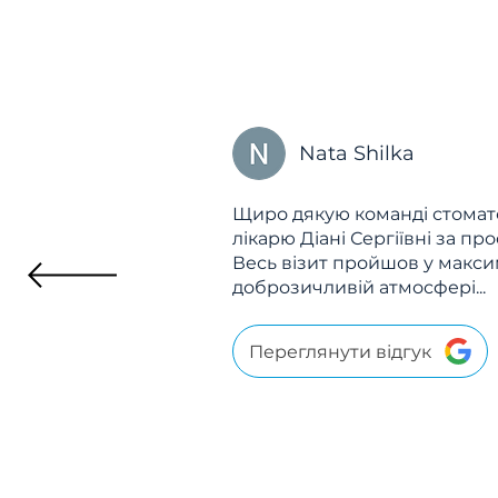
Nata Shilka
Щиро дякую команді стомато
лікарю Діані Сергіївні за пр
Весь візит пройшов у макс
доброзичливій атмосфері...
Переглянути відгук