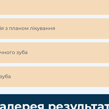
я з планом лікування
очного зуба
зуба
алерея результат