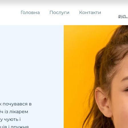
Головна
Послуги
Контакти
вул.
к почувався в
ч із лікарем
у чують і
ців і дружня