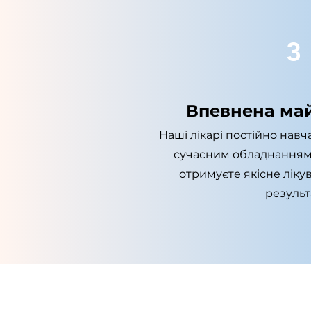
3
Впевнена май
Наші лікарі постійно нав
сучасним обладнанням 
отримуєте якісне ліку
результ